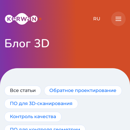
RU
Откр
Блог 3D
Popular blog articles
Все статьи
Обратное проектирование
ПО для 3D-сканирования
Контроль качества
ПО для контроля геометрии